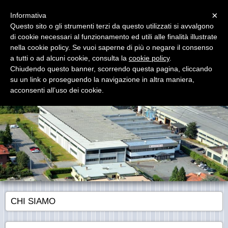
Menu
×
Informativa
Questo sito o gli strumenti terzi da questo utilizzati si avvalgono
di cookie necessari al funzionamento ed utili alle finalità illustrate
Anchor Pro Srl
nella cookie policy. Se vuoi saperne di più o negare il consenso
Bulloneria in acciaio inossidabile e superleghe - P.IVA :
01805150982
a tutti o ad alcuni cookie, consulta la
cookie policy
.
Chiudendo questo banner, scorrendo questa pagina, cliccando
su un link o proseguendo la navigazione in altra maniera,
acconsenti all’uso dei cookie.
CHI SIAMO